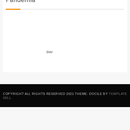
dav
COPYRIGHT ALL RIGHTS RESERVED 2021 THEME: DOCILE BY
TEMPLATE
SELL
.