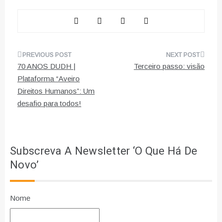
Navegação
70 ANOS DUDH |
Terceiro passo: visão
de
Plataforma “Aveiro
Direitos Humanos”: Um
artigos
desafio para todos!
Subscreva A Newsletter ‘O Que Há De
Novo’
Nome