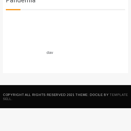
Pandemia
dav
COPYRIGHT ALL RIGHTS RESERVED 2021 THEME: DOCILE BY
TEMPLATE
SELL
.