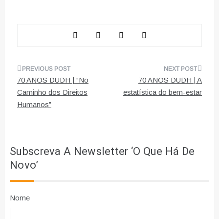
Navegação
70 ANOS DUDH | “No
70 ANOS DUDH | A
de
Caminho dos Direitos
estatística do bem-estar
Humanos”
artigos
Subscreva A Newsletter ‘O Que Há De
Novo’
Nome