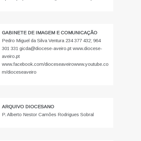
GABINETE DE IMAGEM E COMUNICAÇÃO
Pedro Miguel da Silva Ventura 234 377 432; 964
301 331 gicda@diocese-aveiro.pt www.diocese-
aveiro.pt
www.facebook.com/dioceseaveiro
www.youtube.co
m/dioceseaveiro
ARQUIVO DIOCESANO
P. Alberto Nestor Camões Rodrigues Sobral