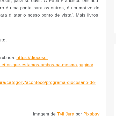
ersar, para se ouvir. O Papa Francisco ensinou-
ivro é uma ponte para os outros, é um motivo de
ra dilatar o nosso ponto de vista”. Mais livros,
uto.
rubrica:
https://diocese-
es-leitor-que-estamos-ambos-na-mesma-pagina/
ltura/category/acontece/programa-diocesano-de-
Imagem de
Tyli Jura
por
Pixabay