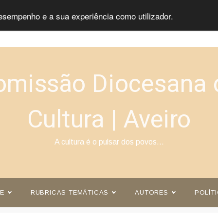
esempenho e a sua experiência como utilizador.
omissão Diocesana 
Cultura | Aveiro
A cultura é o pulsar dos povos…
E
RUBRICAS TEMÁTICAS
AUTORES
POLÍT