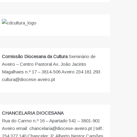
Comissão Diocesana da Cultura
Seminário de
Aveiro – Centro Pastoral Av. João Jacinto
Magalhaes n.º 17 – 3814-506 Aveiro 234 181 293
cultura@diocese-aveiro.pt
CHANCELARIA DIOCESANA
Rua do Carmo n.º 16 – Apartado 541 – 3801-901
Aveiro email: chancelaria@diocese-aveiro.pt | telf.:
234 377 140 Chanceler: P. Alberto Nestor Camões