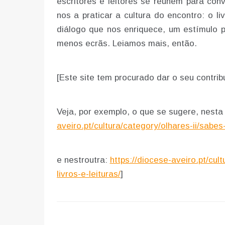
escritores e leitores se reúnem para conv
nos a praticar a cultura do encontro: o l
diálogo que nos enriquece, um estímulo pa
menos ecrãs. Leiamos mais, então.
[Este site tem procurado dar o seu contrib
Veja, por exemplo, o que se sugere, nesta 
aveiro.pt/cultura/category/olhares-ii/sab
e nestroutra:
https://diocese-aveiro.pt/cu
livros-e-leituras/
]