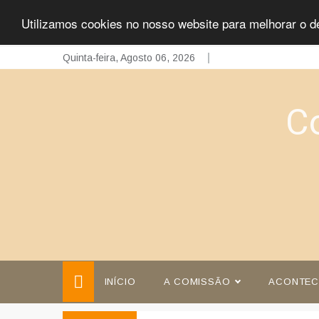
Utilizamos cookies no nosso website para melhorar o d
Skip
Quinta-feira, Agosto 06, 2026
to
content
C
INÍCIO
A COMISSÃO
ACONTEC