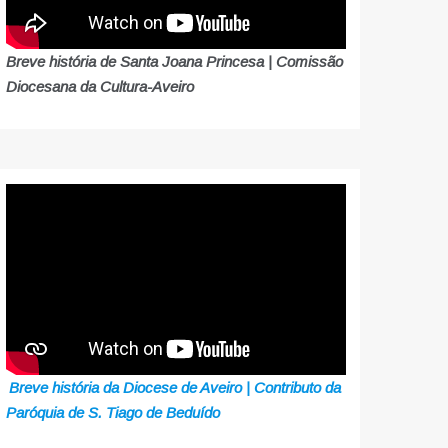
Breve história de Santa Joana Princesa | Comissão
Diocesana da Cultura-Aveiro
Breve história da Diocese de Aveiro | Contributo da
Paróquia de S. Tiago de Beduído