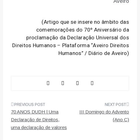
Aveiro
(Artigo que se insere no âmbito das
comemorações do 70º Aniversário da
proclamação da Declaração Universal dos
Direitos Humanos – Plataforma “Aveiro Direitos
Humanos” / Diário de Aveiro)
Navegação
70 ANOS DUDH | Uma
III Domingo do Advento
de
Declaração de Direitos,
(Ano C)
uma declaração de valores
artigos