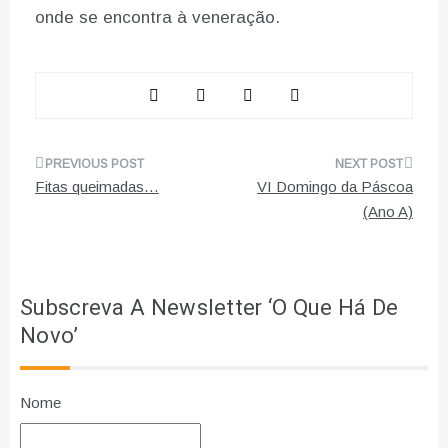
onde se encontra à veneração.
Navegação
Fitas queimadas…
VI Domingo da Páscoa
de
(Ano A)
artigos
Subscreva A Newsletter ‘O Que Há De
Novo’
Nome