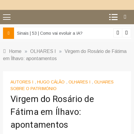
z e da misericórdia’
Sinais | 53 | Como vai evoluir a IA?
Home
»
OLHARES I
»
Virgem do Rosário de Fátima
em Ílhavo: apontamentos
AUTORES I
,
HUGO CÁLÃO
,
OLHARES I
,
OLHARES
SOBRE O PATRIMÓNIO
Virgem do Rosário de
Fátima em Ílhavo:
apontamentos