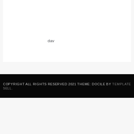
dav
COPYRIGHT ALL RIGHTS RESERVED 2021 THEME: DOCILE BY
TEMPLATE
SELL
.