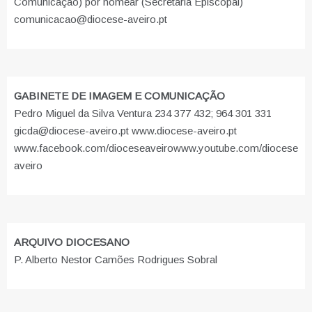
Comunicação) por nomear (Secretaria Episcopal)
comunicacao@diocese-aveiro.pt
GABINETE DE IMAGEM E COMUNICAÇÃO
Pedro Miguel da Silva Ventura 234 377 432; 964 301 331
gicda@diocese-aveiro.pt www.diocese-aveiro.pt
www.facebook.com/dioceseaveiro
www.youtube.com/diocese
aveiro
ARQUIVO DIOCESANO
P. Alberto Nestor Camões Rodrigues Sobral