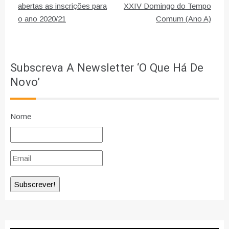
de
abertas as inscrições para
XXIV Domingo do Tempo
o ano 2020/21
Comum (Ano A)
artigos
Subscreva A Newsletter ‘O Que Há De
Novo’
Nome