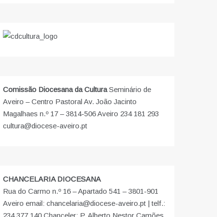
Comissão Diocesana da Cultura
Seminário de
Aveiro – Centro Pastoral Av. João Jacinto
Magalhaes n.º 17 – 3814-506 Aveiro 234 181 293
cultura@diocese-aveiro.pt
CHANCELARIA DIOCESANA
Rua do Carmo n.º 16 – Apartado 541 – 3801-901
Aveiro email: chancelaria@diocese-aveiro.pt | telf.:
234 377 140 Chanceler: P. Alberto Nestor Camões