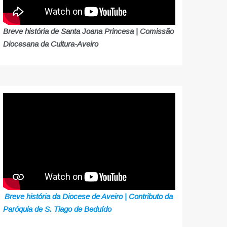
Breve história de Santa Joana Princesa | Comissão
Diocesana da Cultura-Aveiro
Breve história da Diocese de Aveiro | Contributo da
Paróquia de S. Tiago de Beduído