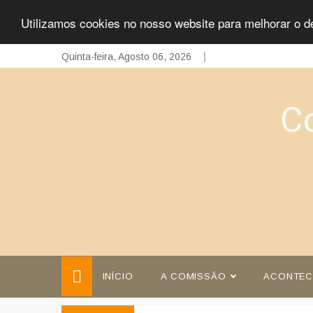
Utilizamos cookies no nosso website para melhorar o d
Skip
Quinta-feira, Agosto 06, 2026
to
content
C
INÍCIO
A COMISSÃO
ACONTEC