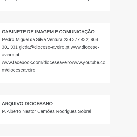
GABINETE DE IMAGEM E COMUNICAÇÃO
Pedro Miguel da Silva Ventura 234 377 432; 964
301 331 gicda@diocese-aveiro.pt www.diocese-
aveiro.pt
www.facebook.com/dioceseaveiro
www.youtube.co
m/dioceseaveiro
ARQUIVO DIOCESANO
P. Alberto Nestor Camões Rodrigues Sobral