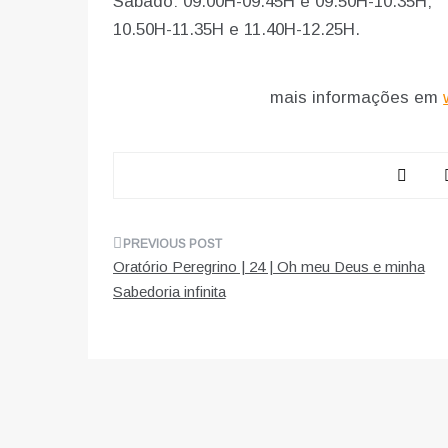
Sábado: 09.00H-09.45H e 09.50H-10.35H;
10.50H-11.35H e 11.40H-12.25H.
mais informações em
Navegação
Oratório Peregrino | 24 | Oh meu Deus e minha
de
Sabedoria infinita
artigos