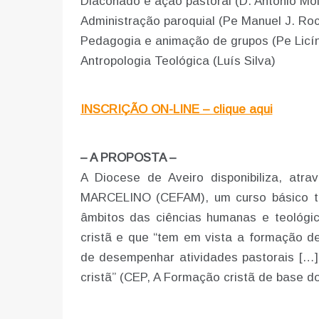
Diaconado e ação pastoral (D. António Moi
Administração paroquial (Pe Manuel J. Ro
Pedagogia e animação de grupos (Pe Licí
Antropologia Teológica (Luís Silva)
INSCRIÇÃO ON-LINE – clique aqui
– A PROPOSTA –
A Diocese de Aveiro disponibiliza,
MARCELINO (CEFAM), um curso básico teo
âmbitos das ciências humanas e teológi
cristã e que “tem em vista a formação d
de desempenhar atividades pastorais […]
cristã” (CEP, A Formação cristã de base do