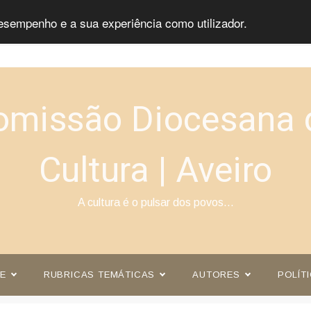
esempenho e a sua experiência como utilizador.
omissão Diocesana 
Cultura | Aveiro
A cultura é o pulsar dos povos…
E
RUBRICAS TEMÁTICAS
AUTORES
POLÍT