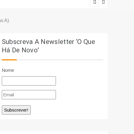
Lições viv
o A)
Subscreva A Newsletter ‘O Que
Há De Novo’
Nome