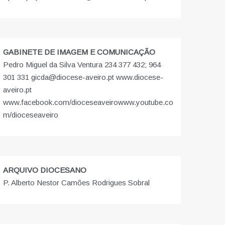
GABINETE DE IMAGEM E COMUNICAÇÃO
Pedro Miguel da Silva Ventura 234 377 432; 964
301 331 gicda@diocese-aveiro.pt www.diocese-
aveiro.pt
www.facebook.com/dioceseaveiro
www.youtube.co
m/dioceseaveiro
ARQUIVO DIOCESANO
P. Alberto Nestor Camões Rodrigues Sobral