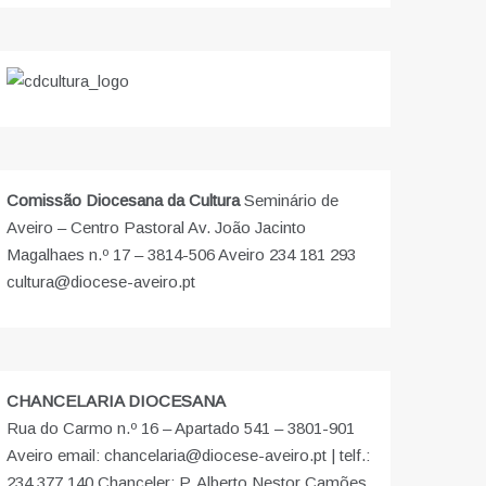
Comissão Diocesana da Cultura
Seminário de
Aveiro – Centro Pastoral Av. João Jacinto
Magalhaes n.º 17 – 3814-506 Aveiro 234 181 293
cultura@diocese-aveiro.pt
CHANCELARIA DIOCESANA
Rua do Carmo n.º 16 – Apartado 541 – 3801-901
Aveiro email: chancelaria@diocese-aveiro.pt | telf.:
234 377 140 Chanceler: P. Alberto Nestor Camões