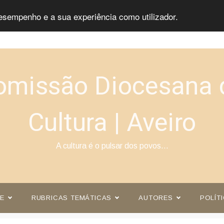
esempenho e a sua experiência como utilizador.
omissão Diocesana 
Cultura | Aveiro
A cultura é o pulsar dos povos…
E
RUBRICAS TEMÁTICAS
AUTORES
POLÍT