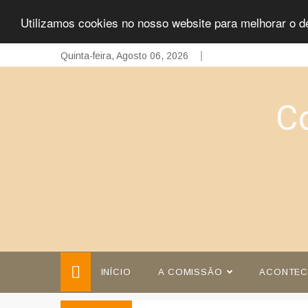
Utilizamos cookies no nosso website para melhorar o d
Skip
Quinta-feira, Agosto 06, 2026
to
content
C
INÍCIO
A COMISSÃO
ACONTEC