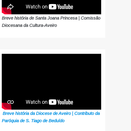
Breve história de Santa Joana Princesa | Comissão
Diocesana da Cultura-Aveiro
Breve história da Diocese de Aveiro | Contributo da
Paróquia de S. Tiago de Beduído