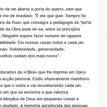
acto de ter aberta a porta do quarto, sem que
iz-me de imediato: “É ele que quer. Sempre foi
bra da Rua» que consagra a pedagogia da “porta
ite
da Obra pode ler-se, entre os princípios
e: Ninguém espere fazer homens de rapazes
abilidade: Em nossas casas todos e cada um
anas: Solidariedade, generosidade,
velhos cuidam dos mais novos”.
ducativo da «Obra» que lhe imprime um típico
a acção pastoral. Estilo efusivamente manifesto
s que o visita e vai reconhecendo cada um.
o em que se encontra e que valoriza
 as bênçãos de Deus em pequenas coisas e
do ajudado, à memória agradecida das pessoas