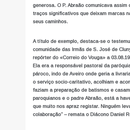
generosa. O P. Abraão comunicava assim o
traços significativos que deixam marcas n
seus caminhos.
A título de exemplo, destaca-se o testem
comunidade das Irmãs de S. José de Clun
repórter do «Correio do Vouga» a 03.08.19
Ela era a responsável pastoral da paróqui
pároco, indo de Aveiro onde geria a livra
o serviço socio-caritativo, acolhiam e a
faziam a preparação de batismos e casam
paroquianos e o padre Abraão, está a hav
que muito nos apraz registar. Ninguém le
colaboração” – remata o Diácono Daniel Ro