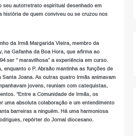
 seu autorretrato espiritual desenhado em
a história de quem conviveu ou se cruzou nos
unho da Irmã Margarida Vieira, membro da
y, na Gafanha da Boa Hora, que afirma ao
94 ser “ maravilhosa” a experiência em curso.
a, enquanto o P. Abraão mantinha as funções de
ria Santa Joana. As outras quatro Irmãs animavam
companhavam jovens, reuniam com catequistas,
entos. “Entre a Comunidade de Irmãs, os
er uma absoluta colaboração e um entendimento
vanta barreiras a ninguém. Há uma harmoniosa
drigues, repórter do Jornal diocesano.