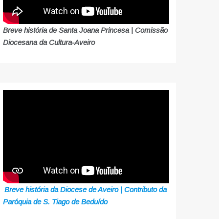
Breve história de Santa Joana Princesa | Comissão
Diocesana da Cultura-Aveiro
Breve história da Diocese de Aveiro | Contributo da
Paróquia de S. Tiago de Beduído