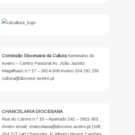
Comissão Diocesana da Cultura
Seminário de
Aveiro – Centro Pastoral Av. João Jacinto
Magalhaes n.º 17 – 3814-506 Aveiro 234 181 293
cultura@diocese-aveiro.pt
CHANCELARIA DIOCESANA
Rua do Carmo n.º 16 – Apartado 541 – 3801-901
Aveiro email: chancelaria@diocese-aveiro.pt | telf.:
234 377 140 Chanceler: P. Alberto Nestor Camões