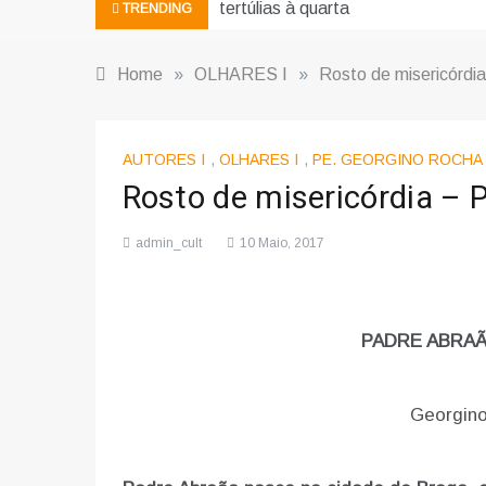
tertúlias à quarta
TRENDING
Home
»
OLHARES I
»
Rosto de misericórdi
AUTORES I
,
OLHARES I
,
PE. GEORGINO ROCHA
Rosto de misericórdia – 
admin_cult
10 Maio, 2017
PADRE ABRAÃ
Georgino