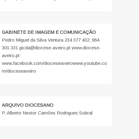
GABINETE DE IMAGEM E COMUNICAÇÃO
Pedro Miguel da Silva Ventura 234 377 432; 964
301 331 gicda@diocese-aveiro.pt www.diocese-
aveiro.pt
www.facebook.com/dioceseaveiro
www.youtube.co
m/dioceseaveiro
ARQUIVO DIOCESANO
P. Alberto Nestor Camões Rodrigues Sobral