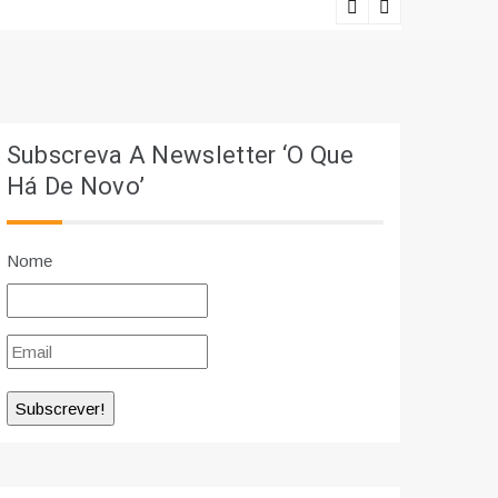
Ciência e r
Subscreva A Newsletter ‘O Que
Há De Novo’
Nome