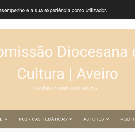
esempenho e a sua experiência como utilizador.
omissão Diocesana 
Cultura | Aveiro
A cultura é o pulsar dos povos…
E
RUBRICAS TEMÁTICAS
AUTORES
POLÍT