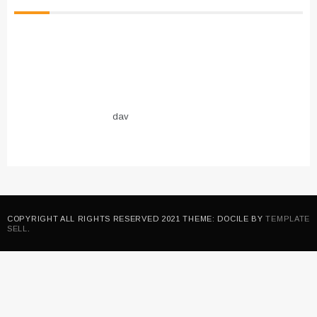
dav
COPYRIGHT ALL RIGHTS RESERVED 2021 THEME: DOCILE BY
TEMPLATE
SELL
.