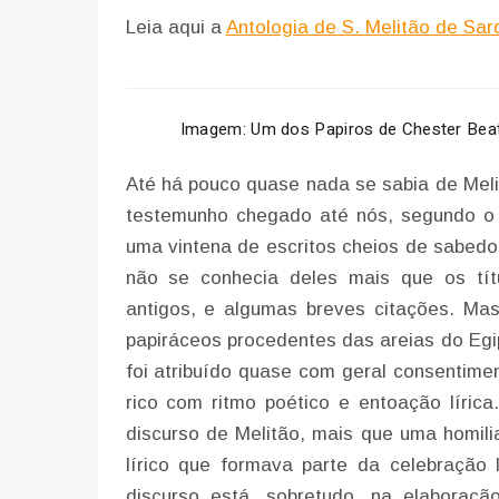
Leia aqui a
Antologia de S. Melitão de Sar
Imagem: Um dos Papiros de Chester Beat
Até há pouco quase nada se sabia de Meli
testemunho chegado até nós, segundo o 
uma vintena de escritos cheios de sabedor
não se conhecia deles mais que os tít
antigos, e algumas breves citações. Ma
papiráceos procedentes das areias do Eg
foi atribuído quase com geral consentimen
rico com ritmo poético e entoação lírica
discurso de Melitão, mais que uma homil
lírico que formava parte da celebração 
discurso está, sobretudo, na elaboração