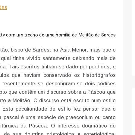
des
ty com um trecho de uma homilia de Melitão de Sardes
tão, bispo de Sardes, na Ásia Menor, mais que o
qual tinha vivido santamente deixando mais de
ia. Tais escritos tinham-se dado por perdidos, e
ulos que haviam conservado os historiógrafos
s recentemente se descobriram-se dois códices
ipto que contêm um discurso sobre a Páscoa que
to a Melitão. O discurso está escrito num estilo
. Esta peculiaridade de estilo fez pensar que o
ia pascal é uma espécie de praeconium ou canto
litúrgica da Páscoa. O interesse dogmático do
 da sua doutrina cristológica e soteriológica: