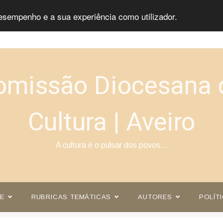
esempenho e a sua experiência como utilizador.
omissão Diocesana 
Cultura | Aveiro
A cultura é o pulsar dos povos…
E
RUBRICAS TEMÁTICAS
AUTORES
POLÍT