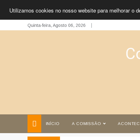
Utilizamos cookies no nosso website para melhorar o d
Skip
Quinta-feira, Agosto 06, 2026
to
content
C
INÍCIO
A COMISSÃO
ACONTEC