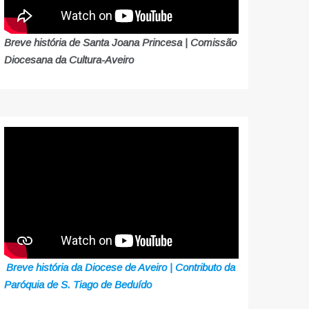
Breve história de Santa Joana Princesa | Comissão
Diocesana da Cultura-Aveiro
Breve história da Diocese de Aveiro | Contributo da
Paróquia de S. Tiago de Beduído