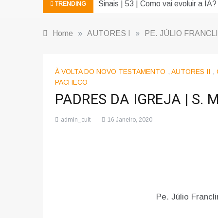
Sinais | 53 | Como vai evoluir a IA?
TRENDING
Home
»
AUTORES I
»
PE. JÚLIO FRANCL
À VOLTA DO NOVO TESTAMENTO
,
AUTORES II
,
PACHECO
PADRES DA IGREJA | S. Me
admin_cult
16 Janeiro, 2020
Pe. Júlio Franc