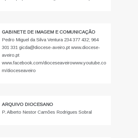
GABINETE DE IMAGEM E COMUNICAÇÃO
Pedro Miguel da Silva Ventura 234 377 432; 964
301 331 gicda@diocese-aveiro.pt www.diocese-
aveiro.pt
www.facebook.com/dioceseaveiro
www.youtube.co
m/dioceseaveiro
ARQUIVO DIOCESANO
P. Alberto Nestor Camões Rodrigues Sobral