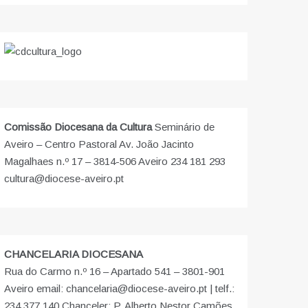
Comissão Diocesana da Cultura
Seminário de
Aveiro – Centro Pastoral Av. João Jacinto
Magalhaes n.º 17 – 3814-506 Aveiro 234 181 293
cultura@diocese-aveiro.pt
CHANCELARIA DIOCESANA
Rua do Carmo n.º 16 – Apartado 541 – 3801-901
Aveiro email: chancelaria@diocese-aveiro.pt | telf.:
234 377 140 Chanceler: P. Alberto Nestor Camões