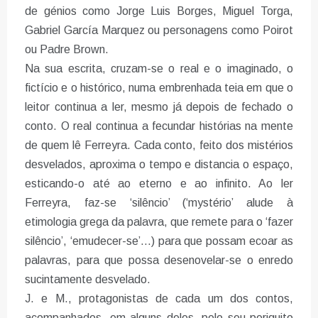
de génios como Jorge Luis Borges, Miguel Torga,
Gabriel García Marquez ou personagens como Poirot
ou Padre Brown.
Na sua escrita, cruzam-se o real e o imaginado, o
fictício e o histórico, numa embrenhada teia em que o
leitor continua a ler, mesmo já depois de fechado o
conto. O real continua a fecundar histórias na mente
de quem lê Ferreyra. Cada conto, feito dos mistérios
desvelados, aproxima o tempo e distancia o espaço,
esticando-o até ao eterno e ao infinito. Ao ler
Ferreyra, faz-se ‘silêncio’ (‘mystério’ alude à
etimologia grega da palavra, que remete para o ‘fazer
silêncio’, ‘emudecer-se’…) para que possam ecoar as
palavras, para que possa desenovelar-se o enredo
sucintamente desvelado.
J. e M., protagonistas de cada um dos contos,
acompanhados, em alguns deles, pelo seu periquito