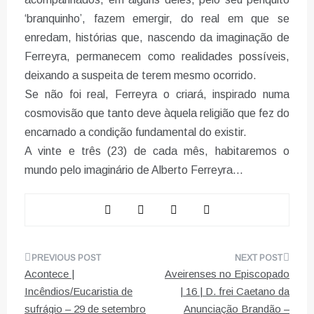
‘branquinho’, fazem emergir, do real em que se
enredam, histórias que, nascendo da imaginação de
Ferreyra, permanecem como realidades possíveis,
deixando a suspeita de terem mesmo ocorrido.
Se não foi real, Ferreyra o criará, inspirado numa
cosmovisão que tanto deve àquela religião que fez do
encarnado a condição fundamental do existir.
A vinte e três (23) de cada mês, habitaremos o
mundo pelo imaginário de Alberto Ferreyra…
Navegação
Acontece |
Aveirenses no Episcopado
de
Incêndios/Eucaristia de
| 16 | D. frei Caetano da
sufrágio – 29 de setembro
Anunciação Brandão –