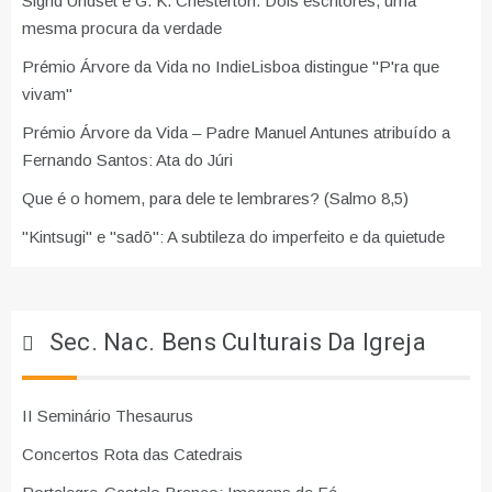
Sigrid Undset e G. K. Chesterton. Dois escritores, uma
mesma procura da verdade
Prémio Árvore da Vida no IndieLisboa distingue "P'ra que
vivam"
Prémio Árvore da Vida – Padre Manuel Antunes atribuído a
Fernando Santos: Ata do Júri
Que é o homem, para dele te lembrares? (Salmo 8,5)
"Kintsugi" e "sadō": A subtileza do imperfeito e da quietude
Sec. Nac. Bens Culturais Da Igreja
II Seminário Thesaurus
Concertos Rota das Catedrais