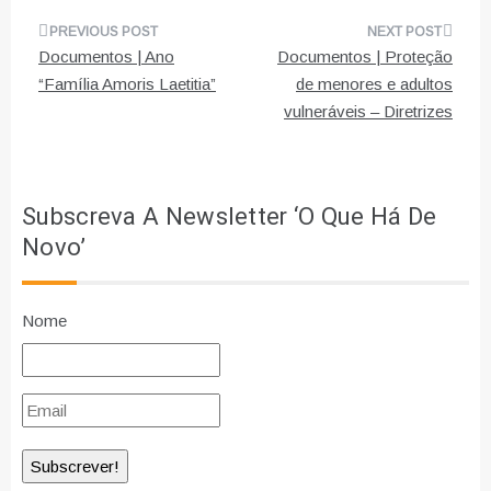
Navegação
Documentos | Ano
Documentos | Proteção
de
“Família Amoris Laetitia”
de menores e adultos
vulneráveis – Diretrizes
artigos
Subscreva A Newsletter ‘O Que Há De
Novo’
Nome