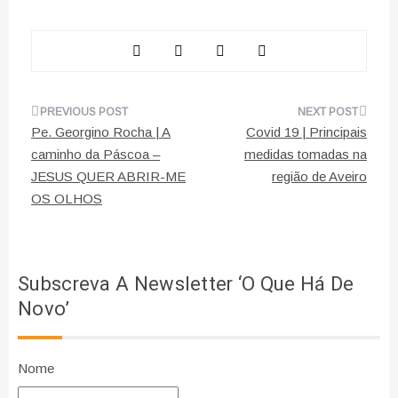
Navegação
Pe. Georgino Rocha | A
Covid 19 | Principais
de
caminho da Páscoa –
medidas tomadas na
JESUS QUER ABRIR-ME
região de Aveiro
artigos
OS OLHOS
Subscreva A Newsletter ‘O Que Há De
Novo’
Nome