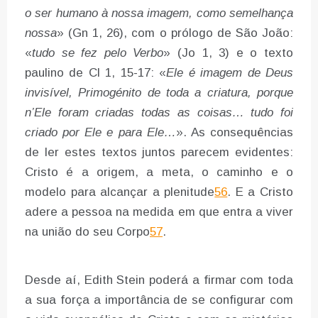
o ser
humano à nossa imagem, como semelhança
nossa
» (Gn 1, 26), com o prólogo de São João:
«
tudo se fez pelo Verbo
» (Jo 1, 3) e o texto
paulino de Cl 1, 15-17: «
Ele é imagem
de Deus
invisível, Primogénito de toda a criatura, porque
n’Ele foram criadas todas as
coisas… tudo foi
criado por Ele e para Ele…
». As consequências
de ler estes textos juntos parecem evidentes:
Cristo é a origem, a meta, o caminho e o
modelo para alcançar a plenitude
56
. E a Cristo
adere a pessoa na medida em que entra a viver
na união do seu Corpo
57
.
Desde aí, Edith Stein poderá a firmar com toda
a sua força a importância de se configurar com