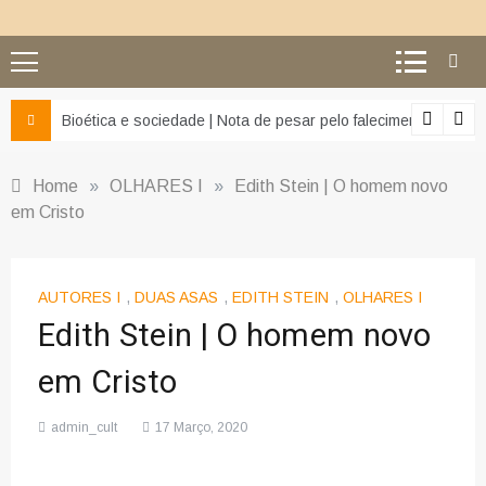
z e da misericórdia’
Bioética e sociedade | Nota de pesar pelo falecimento do Pr
Home
»
OLHARES I
»
Edith Stein | O homem novo
em Cristo
AUTORES I
,
DUAS ASAS
,
EDITH STEIN
,
OLHARES I
Edith Stein | O homem novo
em Cristo
admin_cult
17 Março, 2020