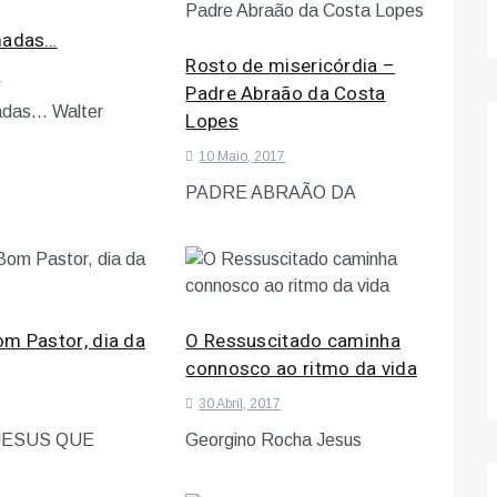
madas…
Rosto de misericórdia –
7
Padre Abraão da Costa
adas… Walter
Lopes
10 Maio, 2017
PADRE ABRAÃO DA
om Pastor, dia da
O Ressuscitado caminha
connosco ao ritmo da vida
30 Abril, 2017
JESUS QUE
Georgino Rocha Jesus