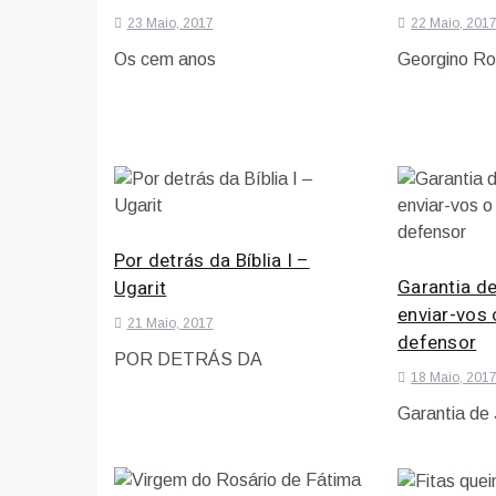
23 Maio, 2017
22 Maio, 201
Os cem anos
Georgino Ro
Por detrás da Bíblia I –
Garantia d
Ugarit
enviar-vos
21 Maio, 2017
defensor
POR DETRÁS DA
18 Maio, 201
Garantia de