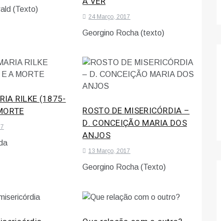
A VER
ald (Texto)
24 Março, 2017
Georgino Rocha (texto)
IA RILKE (1875-
ROSTO DE MISERICÓRDIA –
 MORTE
D. CONCEIÇÃO MARIA DOS
17
ANJOS
 da
13 Março, 2017
Georgino Rocha (Texto)