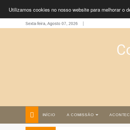
Utilizamos cookies no nosso website para melhorar o d
Skip
Sexta-feira, Agosto 07, 2026
to
content
C
INÍCIO
A COMISSÃO
ACONTEC