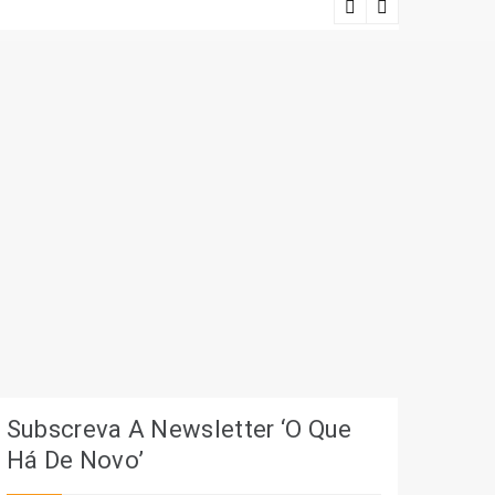
Ciência e r
Subscreva A Newsletter ‘O Que
Há De Novo’