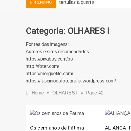
tertúlias à quarta
TRENDING
Categoria:
OLHARES I
Fontes das imagens:
Autores e sites recomendados
https://pixabay.com/pt/
http://foter.com/
https://morguefile.com/
https://fasciniodafotografia.wordpress.com/
Home
»
OLHARES I
»
Page 42
Os cem anos de Fátima
ALIANÇA 