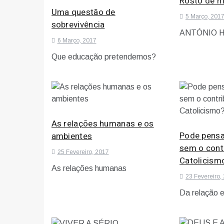
Rosto de m
Uma questão de
5 Março, 201
sobrevivência
ANTÓNIO H
6 Março, 2017
Que educação pretendemos?
As relações humanas e os
Pode pensa
ambientes
sem o cont
25 Fevereiro, 2017
Catolicism
As relações humanas
23 Fevereiro,
Da relação e