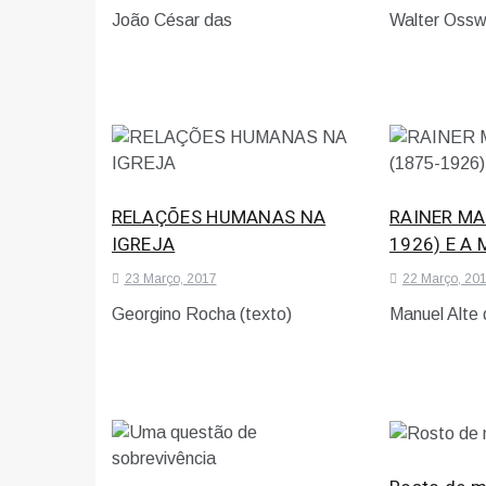
João César das
Walter Ossw
RELAÇÕES HUMANAS NA
RAINER MAR
IGREJA
1926) E A
23 Março, 2017
22 Março, 20
Georgino Rocha (texto)
Manuel Alte