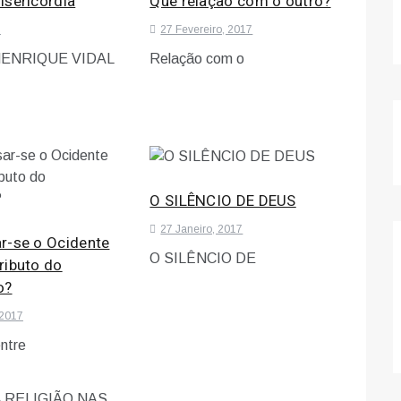
isericórdia
Que relação com o outro?
7
27 Fevereiro, 2017
ENRIQUE VIDAL
Relação com o
O SILÊNCIO DE DEUS
27 Janeiro, 2017
r-se o Ocidente
O SILÊNCIO DE
ributo do
o?
 2017
ntre