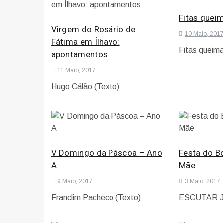
Fitas quei
Virgem do Rosário de
10 Maio, 201
Fátima em Ílhavo:
Fitas queim
apontamentos
11 Maio, 2017
Hugo Cálão (Texto)
V Domingo da Páscoa – Ano
Festa do B
A
Mãe
9 Maio, 2017
3 Maio, 2017
Franclim Pacheco (Texto)
ESCUTAR 