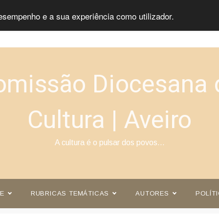
esempenho e a sua experiência como utilizador.
omissão Diocesana 
Cultura | Aveiro
A cultura é o pulsar dos povos…
E
RUBRICAS TEMÁTICAS
AUTORES
POLÍT