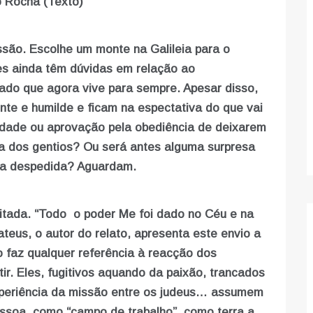
 Rocha (Texto)
são. Escolhe um monte na Galileia para o
tes ainda têm dúvidas em relação ao
cado que agora vive para sempre. Apesar disso,
te e humilde e ficam na espectativa do que vai
lidade ou aprovação pela obediência de deixarem
ra dos gentios? Ou será antes alguma surpresa
da despedida? Aguardam.
itada. “Todo o poder Me foi dado no Céu e na
teus, o autor do relato, apresenta este envio a
o faz qualquer referência à reacção dos
tir. Eles, fugitivos aquando da paixão, trancados
periência da missão entre os judeus… assumem
ssoa, como “campo de trabalho”, como terra a