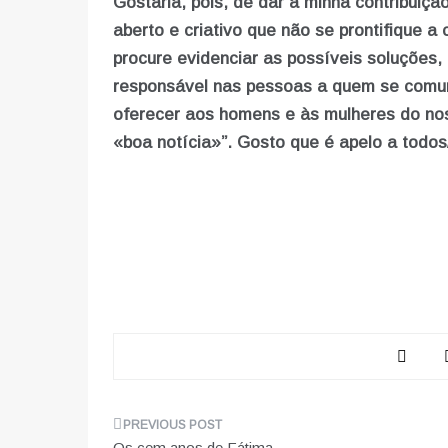
Gostaria, pois, de dar a minha contribuiç
aberto e criativo que não se prontifique a
procure evidenciar as possíveis soluções,
responsável nas pessoas a quem se comuni
oferecer aos homens e às mulheres do no
«boa notícia»”. Gosto que é apelo a todos
Navegação
Os cem anos de Fátima