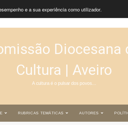
esempenho e a sua experiência como utilizador.
omissão Diocesana 
Cultura | Aveiro
A cultura é o pulsar dos povos…
E
RUBRICAS TEMÁTICAS
AUTORES
POLÍT