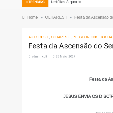
tertúlias à quarta
TRENDING
Home
»
OLHARES I
»
Festa da Ascensão d
AUTORES I
,
OLHARES I
,
PE. GEORGINO ROCHA
Festa da Ascensão do Se
admin_cult
25 Maio, 2017
Festa da A
JESUS ENVIA OS DISCÍ