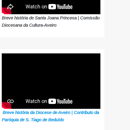
Breve história de Santa Joana Princesa | Comissão
Diocesana da Cultura-Aveiro
Breve história da Diocese de Aveiro | Contributo da
Paróquia de S. Tiago de Beduído