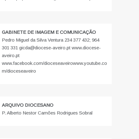
GABINETE DE IMAGEM E COMUNICAÇÃO
Pedro Miguel da Silva Ventura 234 377 432; 964
301 331 gicda@diocese-aveiro.pt www.diocese-
aveiro.pt
www.facebook.com/dioceseaveiro
www.youtube.co
m/dioceseaveiro
ARQUIVO DIOCESANO
P. Alberto Nestor Camões Rodrigues Sobral