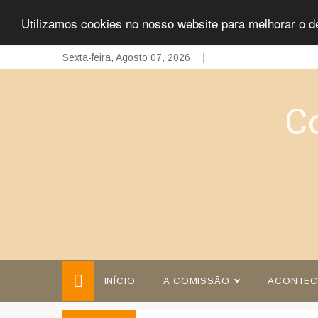
Utilizamos cookies no nosso website para melhorar o d
Skip
Sexta-feira, Agosto 07, 2026
to
content
C
INÍCIO
A COMISSÃO
ACONTEC