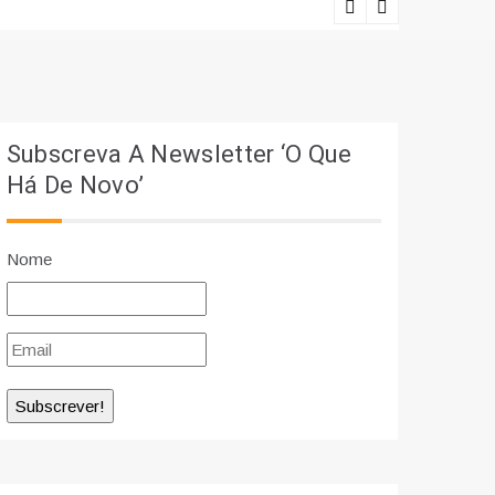
Ciência e r
Subscreva A Newsletter ‘O Que
Há De Novo’
Nome