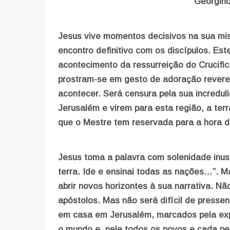
Georgino
Jesus vive momentos decisivos na sua mis
encontro definitivo com os discípulos. Es
acontecimento da ressurreição do Crucifi
prostram-se em gesto de adoração reveren
acontecer. Será censura pela sua incredu
Jerusalém e virem para esta região, a ter
que o Mestre tem reservada para a hora 
Jesus toma a palavra com solenidade inus
terra. Ide e ensinai todas as nações…”. Ma
abrir novos horizontes à sua narrativa. Nã
apóstolos. Mas não será difícil de pressen
em casa em Jerusalém, marcados pela ex
o mundo e, nele todos os povos e cada pe