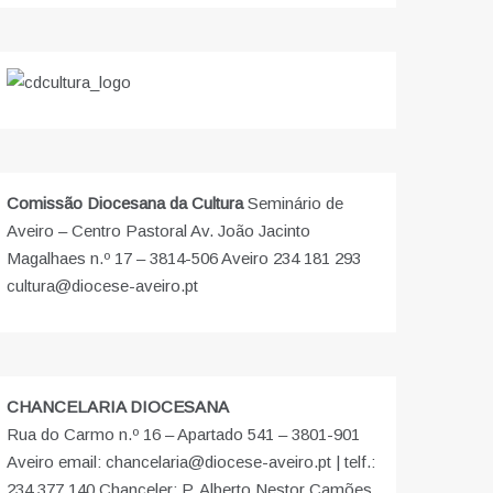
Comissão Diocesana da Cultura
Seminário de
Aveiro – Centro Pastoral Av. João Jacinto
Magalhaes n.º 17 – 3814-506 Aveiro 234 181 293
cultura@diocese-aveiro.pt
CHANCELARIA DIOCESANA
Rua do Carmo n.º 16 – Apartado 541 – 3801-901
Aveiro email: chancelaria@diocese-aveiro.pt | telf.:
234 377 140 Chanceler: P. Alberto Nestor Camões