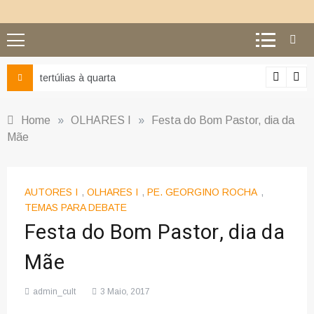
Ciência e religião: como superar o equívoco do conflito
Home
»
OLHARES I
»
Festa do Bom Pastor, dia da
Mãe
AUTORES I
,
OLHARES I
,
PE. GEORGINO ROCHA
,
TEMAS PARA DEBATE
Festa do Bom Pastor, dia da
Mãe
admin_cult
3 Maio, 2017