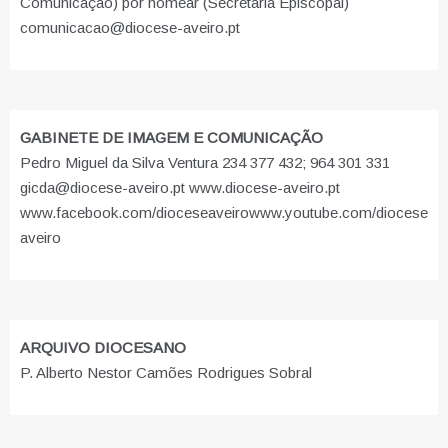
Comunicação) por nomear (Secretaria Episcopal)
comunicacao@diocese-aveiro.pt
GABINETE DE IMAGEM E COMUNICAÇÃO
Pedro Miguel da Silva Ventura 234 377 432; 964 301 331
gicda@diocese-aveiro.pt www.diocese-aveiro.pt
www.facebook.com/dioceseaveiro
www.youtube.com/diocese
aveiro
ARQUIVO DIOCESANO
P. Alberto Nestor Camões Rodrigues Sobral