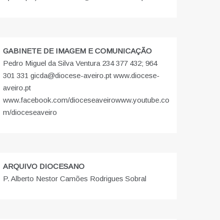
GABINETE DE IMAGEM E COMUNICAÇÃO
Pedro Miguel da Silva Ventura 234 377 432; 964
301 331 gicda@diocese-aveiro.pt www.diocese-
aveiro.pt
www.facebook.com/dioceseaveiro
www.youtube.co
m/dioceseaveiro
ARQUIVO DIOCESANO
P. Alberto Nestor Camões Rodrigues Sobral