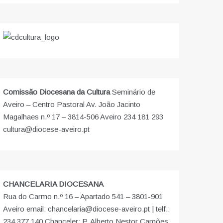
Comissão Diocesana da Cultura
Seminário de
Aveiro – Centro Pastoral Av. João Jacinto
Magalhaes n.º 17 – 3814-506 Aveiro 234 181 293
cultura@diocese-aveiro.pt
CHANCELARIA DIOCESANA
Rua do Carmo n.º 16 – Apartado 541 – 3801-901
Aveiro email: chancelaria@diocese-aveiro.pt | telf.:
234 377 140 Chanceler: P. Alberto Nestor Camões