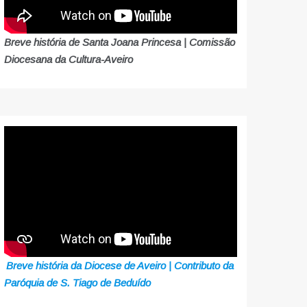
Breve história de Santa Joana Princesa | Comissão
Diocesana da Cultura-Aveiro
Breve história da Diocese de Aveiro | Contributo da
Paróquia de S. Tiago de Beduído