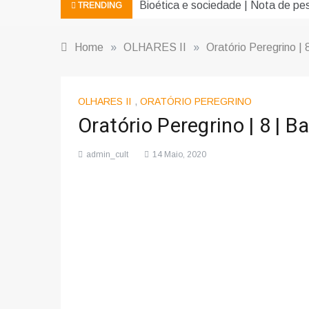
Bioética e sociedade | Nota de pe
TRENDING
Home
»
OLHARES II
»
Oratório Peregrino |
OLHARES II
,
ORATÓRIO PEREGRINO
Oratório Peregrino | 8 |
admin_cult
14 Maio, 2020