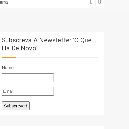
erra
Lições viv
Subscreva A Newsletter ‘O Que
Há De Novo’
Nome