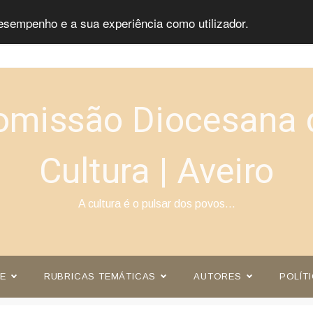
esempenho e a sua experiência como utilizador.
omissão Diocesana 
Cultura | Aveiro
A cultura é o pulsar dos povos…
E
RUBRICAS TEMÁTICAS
AUTORES
POLÍT