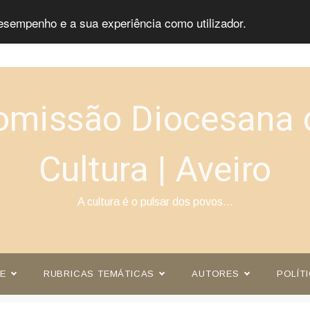
esempenho e a sua experiência como utilizador.
omissão Diocesana 
Cultura | Aveiro
A cultura é o pulsar dos povos…
E
RUBRICAS TEMÁTICAS
AUTORES
POLÍT