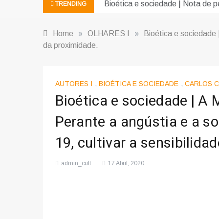
Bioética e sociedade | Nota de pe
TRENDING
Home
»
OLHARES I
»
Bioética e sociedade
da proximidade.
AUTORES I
,
BIOÉTICA E SOCIEDADE
,
CARLOS 
Bioética e sociedade | 
Perante a angústia e a s
19, cultivar a sensibilida
admin_cult
17 Abril, 2020