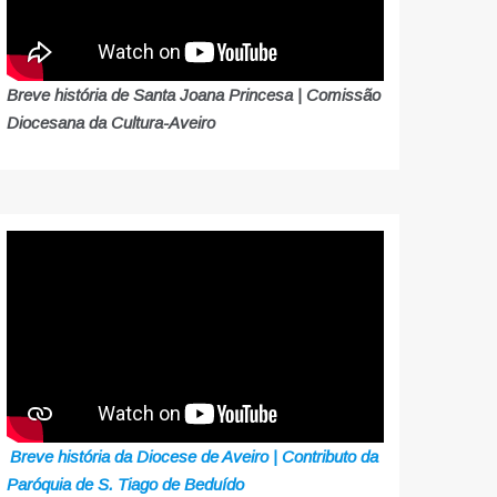
Breve história de Santa Joana Princesa | Comissão
Diocesana da Cultura-Aveiro
Breve história da Diocese de Aveiro | Contributo da
Paróquia de S. Tiago de Beduído