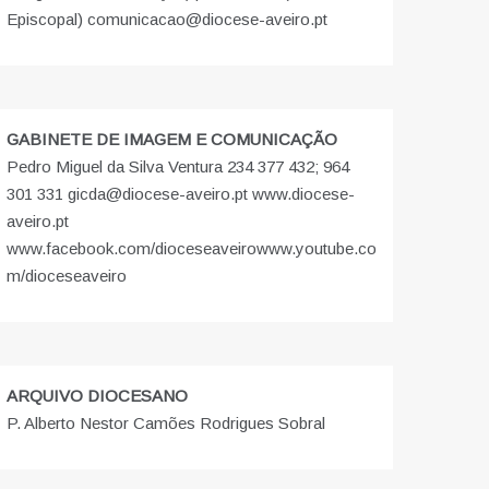
Episcopal) comunicacao@diocese-aveiro.pt
GABINETE DE IMAGEM E COMUNICAÇÃO
Pedro Miguel da Silva Ventura 234 377 432; 964
301 331 gicda@diocese-aveiro.pt www.diocese-
aveiro.pt
www.facebook.com/dioceseaveiro
www.youtube.co
m/dioceseaveiro
ARQUIVO DIOCESANO
P. Alberto Nestor Camões Rodrigues Sobral