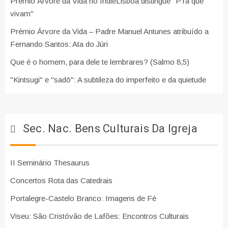
Prémio Árvore da Vida no IndieLisboa distingue "P'ra que
vivam"
Prémio Árvore da Vida – Padre Manuel Antunes atribuído a
Fernando Santos: Ata do Júri
Que é o homem, para dele te lembrares? (Salmo 8,5)
"Kintsugi" e "sadō": A subtileza do imperfeito e da quietude
Sec. Nac. Bens Culturais Da Igreja
II Seminário Thesaurus
Concertos Rota das Catedrais
Portalegre-Castelo Branco: Imagens de Fé
Viseu: São Cristóvão de Lafões: Encontros Culturais