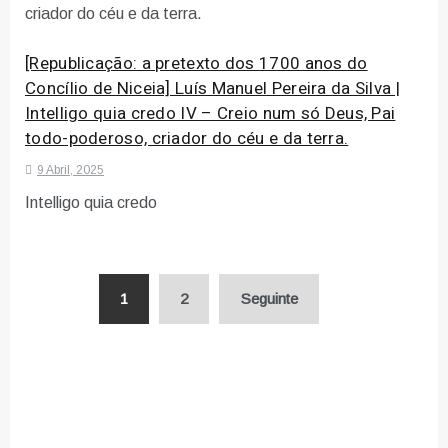
[Republicação: a pretexto dos 1700 anos do
Concílio de Niceia] Luís Manuel Pereira da Silva |
Intelligo quia credo IV – Creio num só Deus, Pai
todo-poderoso, criador do céu e da terra.
9 Abril, 2025
Intelligo quia credo
Paginação
1
2
Seguinte
dos
conteúdos