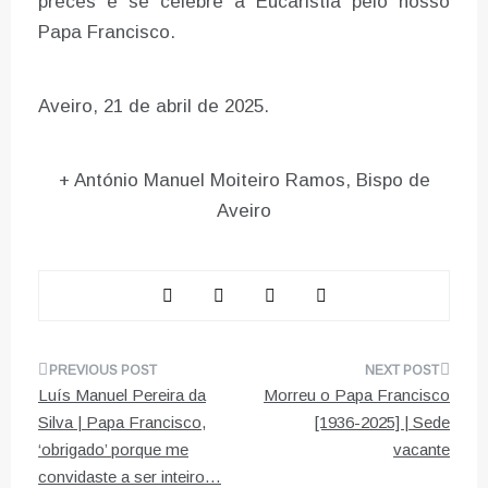
preces e se celebre a Eucaristia pelo nosso
Papa Francisco.
Aveiro, 21 de abril de 2025.
+ António Manuel Moiteiro Ramos, Bispo de
Aveiro
Navegação
Luís Manuel Pereira da
Morreu o Papa Francisco
de
Silva | Papa Francisco,
[1936-2025] | Sede
‘obrigado’ porque me
vacante
artigos
convidaste a ser inteiro…