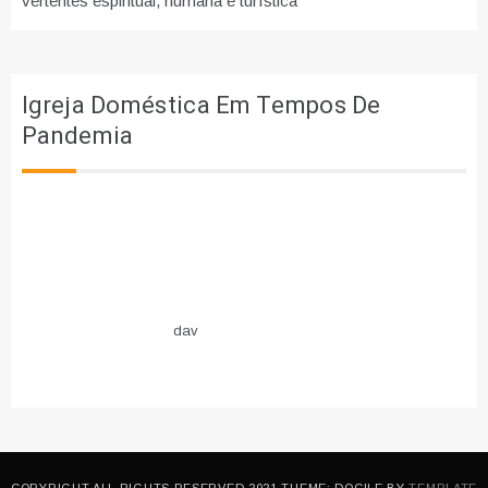
vertentes espiritual, humana e turística
Igreja Doméstica Em Tempos De
Pandemia
dav
COPYRIGHT ALL RIGHTS RESERVED 2021 THEME: DOCILE BY
TEMPLATE