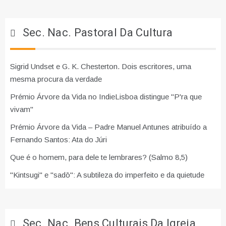
Sec. Nac. Pastoral Da Cultura
Sigrid Undset e G. K. Chesterton. Dois escritores, uma
mesma procura da verdade
Prémio Árvore da Vida no IndieLisboa distingue "P'ra que
vivam"
Prémio Árvore da Vida – Padre Manuel Antunes atribuído a
Fernando Santos: Ata do Júri
Que é o homem, para dele te lembrares? (Salmo 8,5)
"Kintsugi" e "sadō": A subtileza do imperfeito e da quietude
Sec. Nac. Bens Culturais Da Igreja