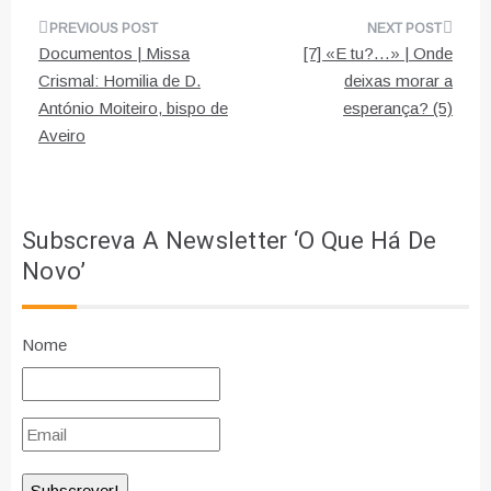
Navegação
Documentos | Missa
[7] «E tu?…» | Onde
de
Crismal: Homilia de D.
deixas morar a
António Moiteiro, bispo de
esperança? (5)
artigos
Aveiro
Subscreva A Newsletter ‘O Que Há De
Novo’
Nome