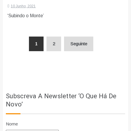
10 Junho, 2021
‘Subindo o Monte’
Paginação
1
2
Seguinte
dos
conteúdos
Subscreva A Newsletter ‘O Que Há De
Novo’
Nome