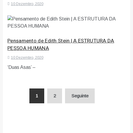
10 Dezembro, 2020
Pensamento de Edith Stein | A ESTRUTURA DA
PESSOA HUMANA
10 Dezembro, 2020
‘Duas Asas’ –
Paginação
1
2
Seguinte
dos
conteúdos