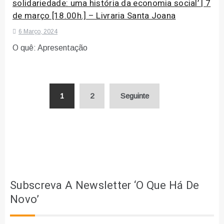
solidariedade: uma história da economia social’ | 7
de março [18.00h.] – Livraria Santa Joana
6 Março, 2024
O quê: Apresentação
Paginação
1
2
Seguinte
dos
conteúdos
Subscreva A Newsletter ‘O Que Há De
Novo’