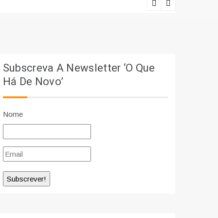
Ciência e r
Subscreva A Newsletter ‘O Que
Há De Novo’
Nome