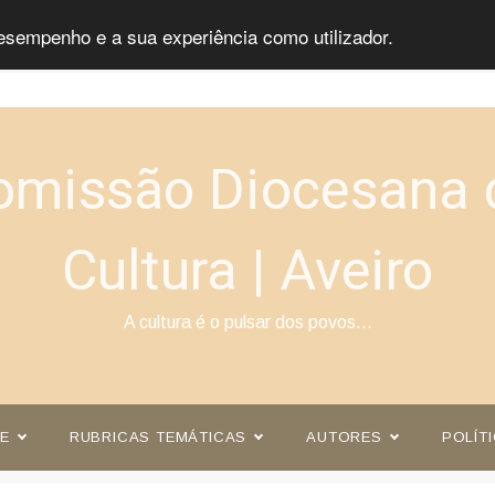
esempenho e a sua experiência como utilizador.
omissão Diocesana 
Cultura | Aveiro
A cultura é o pulsar dos povos…
E
RUBRICAS TEMÁTICAS
AUTORES
POLÍT