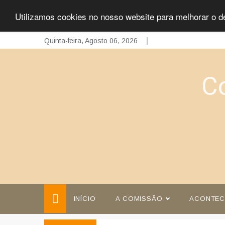
Utilizamos cookies no nosso website para melhorar o d
Skip
Quinta-feira, Agosto 06, 2026
to
content
C
INÍCIO
A COMISSÃO
ACONTEC