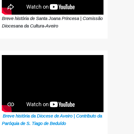
Breve história de Santa Joana Princesa | Comissão
Diocesana da Cultura-Aveiro
Breve história da Diocese de Aveiro | Contributo da
Paróquia de S. Tiago de Beduído