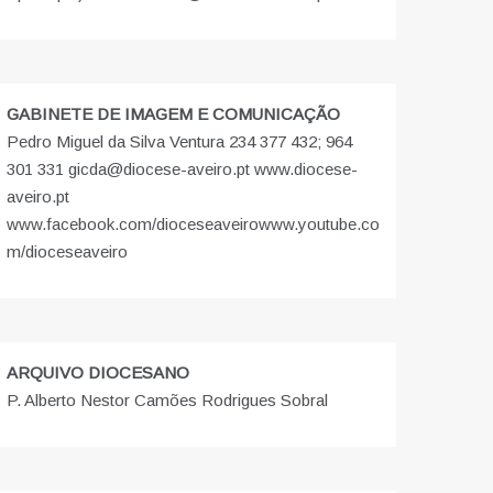
GABINETE DE IMAGEM E COMUNICAÇÃO
Pedro Miguel da Silva Ventura 234 377 432; 964
301 331 gicda@diocese-aveiro.pt www.diocese-
aveiro.pt
www.facebook.com/dioceseaveiro
www.youtube.co
m/dioceseaveiro
ARQUIVO DIOCESANO
P. Alberto Nestor Camões Rodrigues Sobral