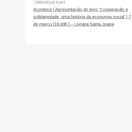
Navegação
Acontece | Apresentação do livro ‘Cooperação e
de
solidariedade: uma história da economia social’ | 7
de março [18.00h.] – Livraria Santa Joana
artigos