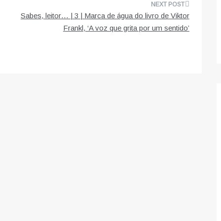
Sabes, leitor… | 3 | Marca de água do livro de Viktor
Frankl, ‘A voz que grita por um sentido’