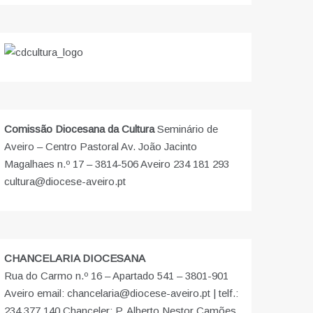
Comissão Diocesana da Cultura
Seminário de
Aveiro – Centro Pastoral Av. João Jacinto
Magalhaes n.º 17 – 3814-506 Aveiro 234 181 293
cultura@diocese-aveiro.pt
CHANCELARIA DIOCESANA
Rua do Carmo n.º 16 – Apartado 541 – 3801-901
Aveiro email: chancelaria@diocese-aveiro.pt | telf.:
234 377 140 Chanceler: P. Alberto Nestor Camões