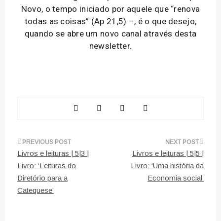
Novo, o tempo iniciado por aquele que “renova
todas as coisas” (Ap 21,5) –, é o que desejo,
quando se abre um novo canal através desta
newsletter.
Navegação
Livros e leituras | 5|3 |
Livros e leituras | 5|5 |
de
Livro: ‘Leituras do
Livro: ‘Uma história da
Diretório para a
Economia social’
artigos
Catequese’