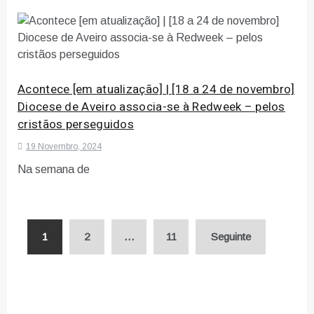
Acontece [em atualização] | [18 a 24 de novembro]
Diocese de Aveiro associa-se à Redweek – pelos
cristãos perseguidos
19 Novembro, 2024
Na semana de
Paginação
1
2
…
11
Seguinte
dos
conteúdos