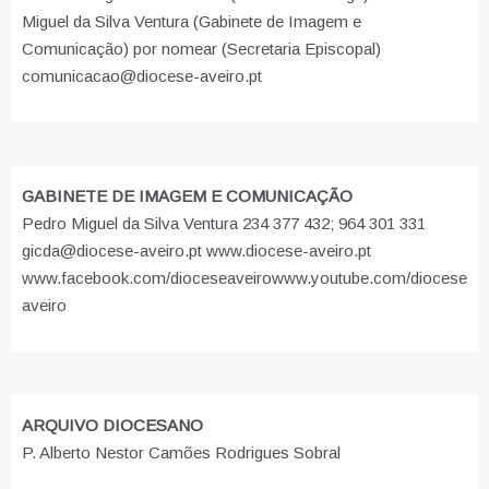
Miguel da Silva Ventura (Gabinete de Imagem e
Comunicação) por nomear (Secretaria Episcopal)
comunicacao@diocese-aveiro.pt
GABINETE DE IMAGEM E COMUNICAÇÃO
Pedro Miguel da Silva Ventura 234 377 432; 964 301 331
gicda@diocese-aveiro.pt www.diocese-aveiro.pt
www.facebook.com/dioceseaveiro
www.youtube.com/diocese
aveiro
ARQUIVO DIOCESANO
P. Alberto Nestor Camões Rodrigues Sobral