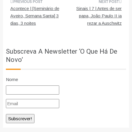
Navegação
Acontece | [Seminário de
Sinais | 7 | Antes de ser
de
Aveiro, Semana Santa] 3
papa, João Paulo II ia
dias, 3 noites
rezar a Auschwitz
artigos
Subscreva A Newsletter ‘O Que Há De
Novo’
Nome