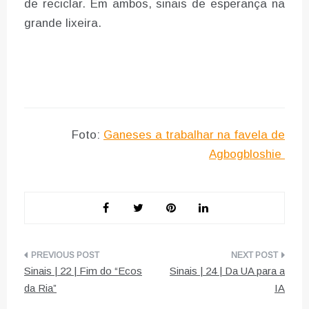
de reciclar. Em ambos, sinais de esperança na
grande lixeira.
Foto:
Ganeses a trabalhar na favela de
Agbogbloshie
Navegação
Sinais | 22 | Fim do “Ecos
Sinais | 24 | Da UA para a
de
da Ria”
IA