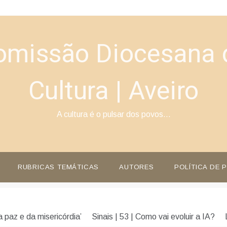
omissão Diocesana 
Cultura | Aveiro
A cultura é o pulsar dos povos…
RUBRICAS TEMÁTICAS
AUTORES
POLÍTICA DE 
 paz e da misericórdia’
Sinais | 53 | Como vai evoluir a IA?