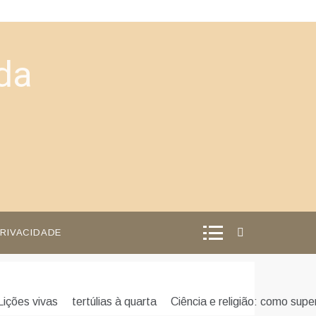
da
PRIVACIDADE
Lições vivas
tertúlias à quarta
Ciência e religião: como supe