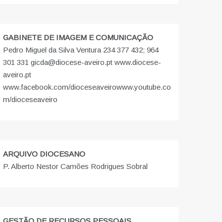
GABINETE DE IMAGEM E COMUNICAÇÃO
Pedro Miguel da Silva Ventura 234 377 432; 964
301 331 gicda@diocese-aveiro.pt www.diocese-
aveiro.pt
www.facebook.com/dioceseaveiro
www.youtube.co
m/dioceseaveiro
ARQUIVO DIOCESANO
P. Alberto Nestor Camões Rodrigues Sobral
GESTÃO DE RECURSOS PESSOAIS,