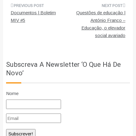
Navegação
Documentos | Boletim
Questões de educação |
de
MIV #5
António Franco –
Educação, o elevador
artigos
social avariado
Subscreva A Newsletter ‘O Que Há De
Novo’
Nome