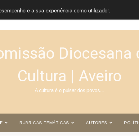
esempenho e a sua experiência como utilizador.
omissão Diocesana 
Cultura | Aveiro
A cultura é o pulsar dos povos…
E
RUBRICAS TEMÁTICAS
AUTORES
POLÍT