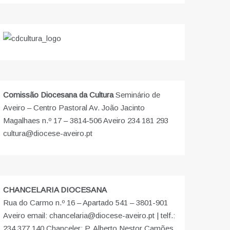
Comissão Diocesana da Cultura
Seminário de
Aveiro – Centro Pastoral Av. João Jacinto
Magalhaes n.º 17 – 3814-506 Aveiro 234 181 293
cultura@diocese-aveiro.pt
CHANCELARIA DIOCESANA
Rua do Carmo n.º 16 – Apartado 541 – 3801-901
Aveiro email: chancelaria@diocese-aveiro.pt | telf.:
234 377 140 Chanceler: P. Alberto Nestor Camões