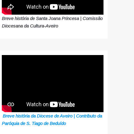
Breve história de Santa Joana Princesa | Comissão
Diocesana da Cultura-Aveiro
Breve história da Diocese de Aveiro | Contributo da
Paróquia de S. Tiago de Beduído