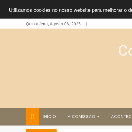
Utilizamos cookies no nosso website para melhorar o d
Skip
Quinta-feira, Agosto 06, 2026
to
content
C
INÍCIO
A COMISSÃO
ACONTEC