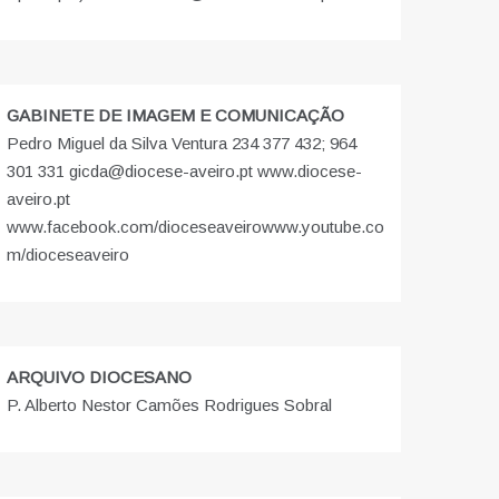
GABINETE DE IMAGEM E COMUNICAÇÃO
Pedro Miguel da Silva Ventura 234 377 432; 964
301 331 gicda@diocese-aveiro.pt www.diocese-
aveiro.pt
www.facebook.com/dioceseaveiro
www.youtube.co
m/dioceseaveiro
ARQUIVO DIOCESANO
P. Alberto Nestor Camões Rodrigues Sobral