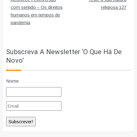
de
com sentido – Os direitos
religiosa 127
humanos em tempos de
artigos
pandemia
Subscreva A Newsletter ‘O Que Há De
Novo’
Nome