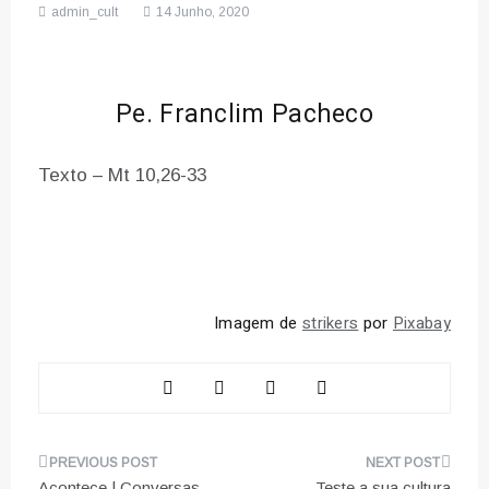
admin_cult
14 Junho, 2020
Pe. Franclim Pacheco
Texto – Mt 10,26-33
Imagem de
strikers
por
Pixabay
Navegação
Acontece | Conversas
Teste a sua cultura