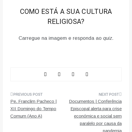
COMO ESTÁ A SUA CULTURA
RELIGIOSA?
Carregue na imagem e responda ao
quiz.
Navegação
Pe. Franclim Pacheco |
Documentos | Conferência
de
XII Domingo do Tempo
Episcopal alerta para crise
Comum (Ano A)
económica e social sem
artigos
paralelo por causa da
pandemia