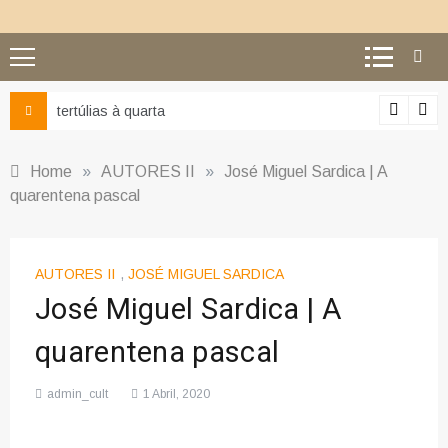
Ciência e religião: como superar o equí
Home
»
AUTORES II
»
José Miguel Sardica | A
quarentena pascal
AUTORES II
,
JOSÉ MIGUEL SARDICA
José Miguel Sardica | A
quarentena pascal
admin_cult
1 Abril, 2020