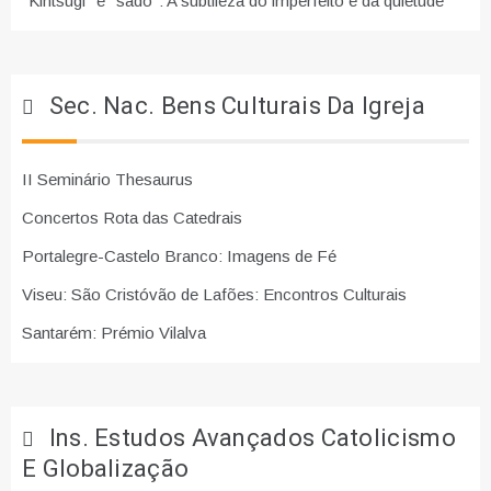
"Kintsugi" e "sadō": A subtileza do imperfeito e da quietude
Sec. Nac. Bens Culturais Da Igreja
II Seminário Thesaurus
Concertos Rota das Catedrais
Portalegre-Castelo Branco: Imagens de Fé
Viseu: São Cristóvão de Lafões: Encontros Culturais
Santarém: Prémio Vilalva
Ins. Estudos Avançados Catolicismo
E Globalização