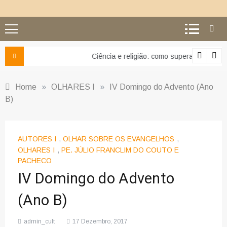
Ciência e religião: como superar o equívoco do conflito
Home
»
OLHARES I
»
IV Domingo do Advento (Ano
B)
AUTORES I
,
OLHAR SOBRE OS EVANGELHOS
,
OLHARES I
,
PE. JÚLIO FRANCLIM DO COUTO E
PACHECO
IV Domingo do Advento
(Ano B)
admin_cult
17 Dezembro, 2017