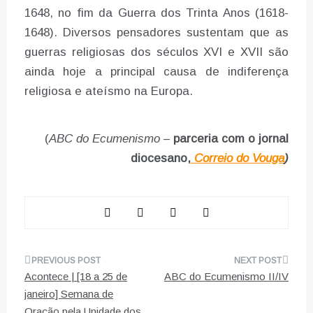
1648, no fim da Guerra dos Trinta Anos (1618-
1648). Diversos pensadores sustentam que as
guerras religiosas dos séculos XVI e XVII são
ainda hoje a principal causa de indiferença
religiosa e ateísmo na Europa.
(
ABC do Ecumenismo
–
parceria com o jornal
diocesano,
Correio do Vouga
)
Navegação
Acontece | [18 a 25 de
ABC do Ecumenismo II/IV
de
janeiro] Semana de
Oração pela Unidade dos