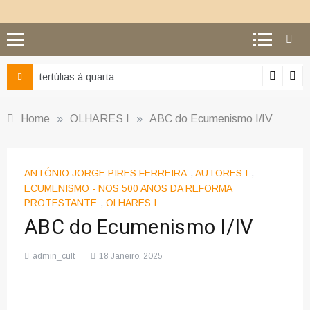
Ciência e religião: como superar o equívoco do conflito
Home
»
OLHARES I
»
ABC do Ecumenismo I/IV
ANTÓNIO JORGE PIRES FERREIRA
,
AUTORES I
,
ECUMENISMO - NOS 500 ANOS DA REFORMA
PROTESTANTE
,
OLHARES I
ABC do Ecumenismo I/IV
admin_cult
18 Janeiro, 2025