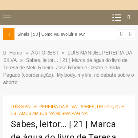
z e da misericórdia’
Sinais | 53 | Como vai evoluir a IA?
Home
»
AUTORES I
»
LUÍS MANUEL PEREIRA DA
SILVA
»
Sabes, leitor… | 21 | Marca de água do livro de
Teresa de Melo Ribeiro, José Ribeiro e Castro e Isilda
Pegado (coordenação), ‘My body, my life: no debate sobre o
aborto’
LUÍS MANUEL PEREIRA DA SILVA
,
SABES, LEITOR, QUE
ESTAMOS AMBOS NA MESMA PÁGINA
Sabes, leitor… | 21 | Marca
de água do livro de Teresa