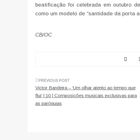
beatificação foi celebrada em outubro d
como um modelo de “santidade da porta ao
CB/OC
Navegação
Victor Bandeira – ‘Um olhar atento ao tempo que
de
flui’ | 10 | Composições musicais exclusivas para
as paróquias
artigos