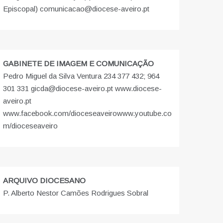
Episcopal) comunicacao@diocese-aveiro.pt
GABINETE DE IMAGEM E COMUNICAÇÃO
Pedro Miguel da Silva Ventura 234 377 432; 964
301 331 gicda@diocese-aveiro.pt www.diocese-
aveiro.pt
www.facebook.com/dioceseaveiro
www.youtube.co
m/dioceseaveiro
ARQUIVO DIOCESANO
P. Alberto Nestor Camões Rodrigues Sobral