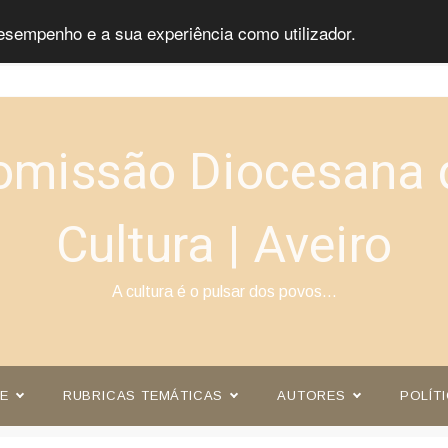
esempenho e a sua experiência como utilizador.
omissão Diocesana 
Cultura | Aveiro
A cultura é o pulsar dos povos…
E
RUBRICAS TEMÁTICAS
AUTORES
POLÍT