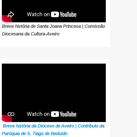
Breve história de Santa Joana Princesa | Comissão
Diocesana da Cultura-Aveiro
Breve história da Diocese de Aveiro | Contributo da
Paróquia de S. Tiago de Beduído