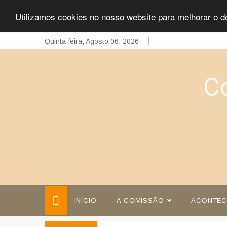
Utilizamos cookies no nosso website para melhorar o d
Skip
Quinta-feira, Agosto 06, 2026
to
content
C
INÍCIO
A COMISSÃO
ACONTEC