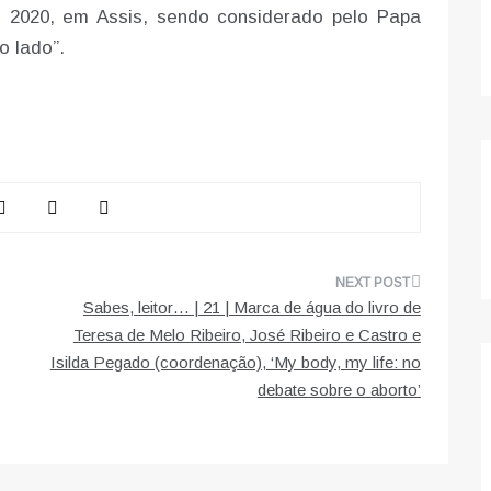
e 2020, em Assis, sendo considerado pelo Papa
 lado”.
Sabes, leitor… | 21 | Marca de água do livro de
Teresa de Melo Ribeiro, José Ribeiro e Castro e
Isilda Pegado (coordenação), ‘My body, my life: no
debate sobre o aborto’