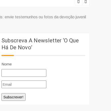
Ciência e r
is: envie testemunhos ou fotos da devoção juvenil
Subscreva A Newsletter ‘O Que
Há De Novo’
Nome