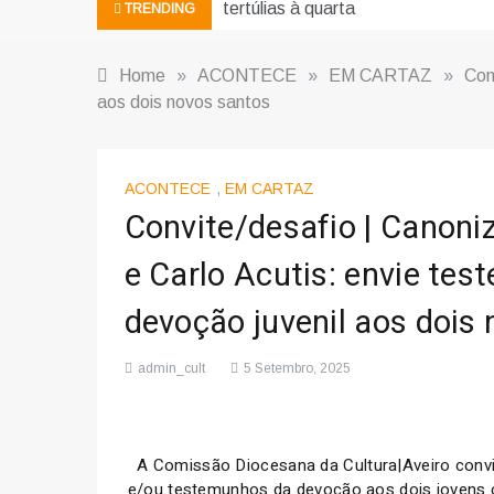
tertúlias à quarta
TRENDING
Home
»
ACONTECE
»
EM CARTAZ
»
Con
aos dois novos santos
ACONTECE
,
EM CARTAZ
Convite/desafio | Canoniz
e Carlo Acutis: envie te
devoção juvenil aos dois
admin_cult
5 Setembro, 2025
A Comissão Diocesana da Cultura|Aveiro convid
e/ou testemunhos da devoção aos dois jovens 