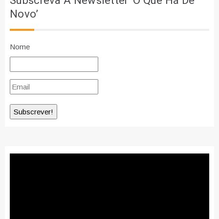
Subscreva A Newsletter ‘O Que Há De
Novo’
Nome