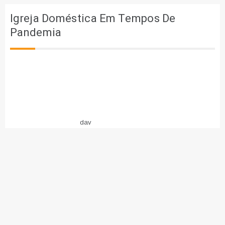
Igreja Doméstica Em Tempos De
Pandemia
dav
COPYRIGHT ALL RIGHTS RESERVED 2021 THEME: DOCILE BY
TEMPLATE
SELL
.