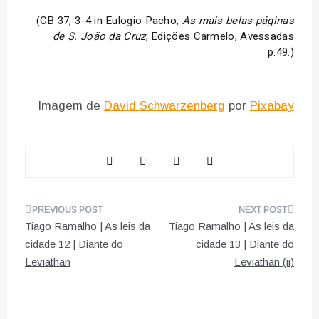
(CB 37, 3-4 in Eulogio Pacho,
As mais belas páginas
de S. João da Cruz
, Edições Carmelo, Avessadas
p.49.)
Imagem de
David Schwarzenberg
por
Pixabay
Navegação
Tiago Ramalho | As leis da
Tiago Ramalho | As leis da
de
cidade 12 | Diante do
cidade 13 | Diante do
Leviathan
Leviathan (ii)
artigos