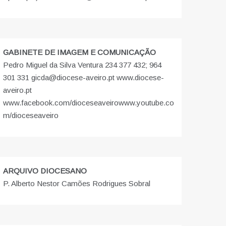
GABINETE DE IMAGEM E COMUNICAÇÃO
Pedro Miguel da Silva Ventura 234 377 432; 964
301 331 gicda@diocese-aveiro.pt www.diocese-
aveiro.pt
www.facebook.com/dioceseaveiro
www.youtube.co
m/dioceseaveiro
ARQUIVO DIOCESANO
P. Alberto Nestor Camões Rodrigues Sobral