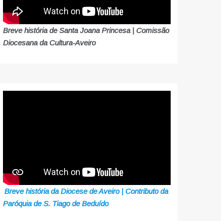
Breve história de Santa Joana Princesa | Comissão
Diocesana da Cultura-Aveiro
Breve história da Diocese de Aveiro | Contributo da
Paróquia de S. Tiago de Beduído