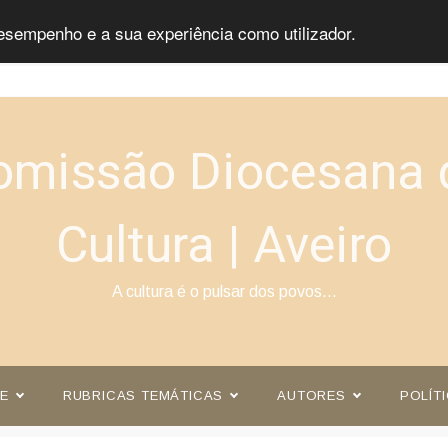
esempenho e a sua experiência como utilizador.
omissão Diocesana 
Cultura | Aveiro
A cultura é o pulsar dos povos…
E
RUBRICAS TEMÁTICAS
AUTORES
POLÍT