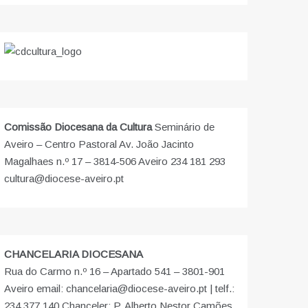
Comissão Diocesana da Cultura
Seminário de
Aveiro – Centro Pastoral Av. João Jacinto
Magalhaes n.º 17 – 3814-506 Aveiro 234 181 293
cultura@diocese-aveiro.pt
CHANCELARIA DIOCESANA
Rua do Carmo n.º 16 – Apartado 541 – 3801-901
Aveiro email: chancelaria@diocese-aveiro.pt | telf.:
234 377 140 Chanceler: P. Alberto Nestor Camões