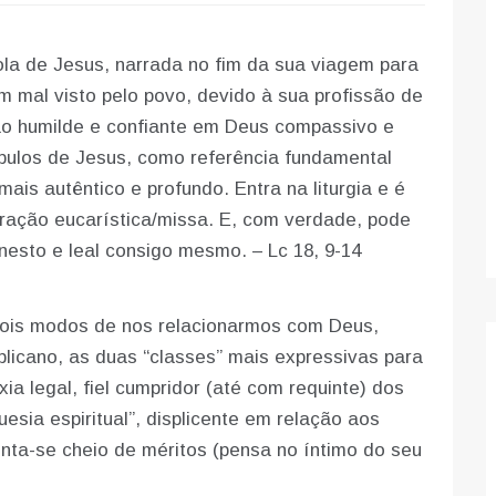
ola de Jesus, narrada no fim da sua viagem para
m mal visto pelo povo, devido à sua profissão de
ão humilde e confiante em Deus compassivo e
ípulos de Jesus, como referência fundamental
is autêntico e profundo. Entra na liturgia e é
bração eucarística/missa. E, com verdade, pode
nesto e leal consigo mesmo. – Lc 18, 9-14
dois modos de nos relacionarmos com Deus,
blicano, as duas “classes” mais expressivas para
ia legal, fiel cumpridor (até com requinte) dos
esia espiritual”, displicente em relação aos
ta-se cheio de méritos (pensa no íntimo do seu