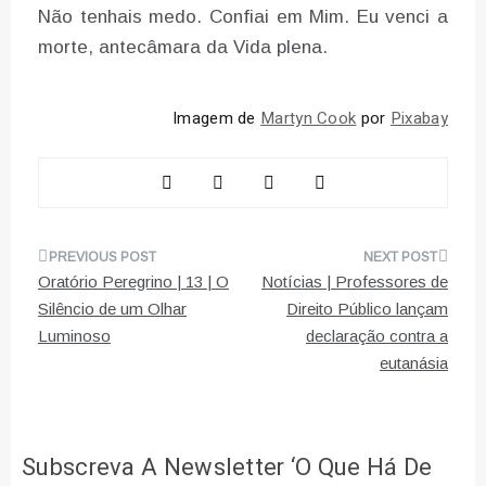
Não tenhais medo. Confiai em Mim. Eu venci a
morte, antecâmara da Vida plena.
Imagem de
Martyn Cook
por
Pixabay
Navegação
Oratório Peregrino | 13 | O
Notícias | Professores de
de
Silêncio de um Olhar
Direito Público lançam
Luminoso
declaração contra a
artigos
eutanásia
Subscreva A Newsletter ‘O Que Há De