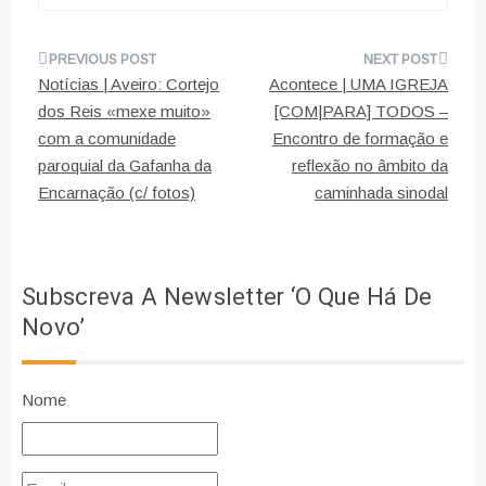
Navegação
Notícias | Aveiro: Cortejo
Acontece | UMA IGREJA
de
dos Reis «mexe muito»
[COM|PARA] TODOS –
com a comunidade
Encontro de formação e
artigos
paroquial da Gafanha da
reflexão no âmbito da
Encarnação (c/ fotos)
caminhada sinodal
Subscreva A Newsletter ‘O Que Há De
Novo’
Nome