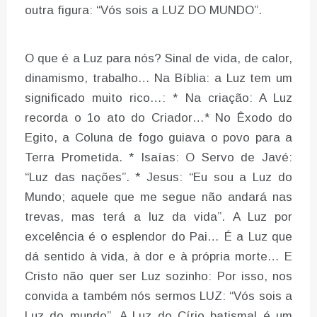
outra figura: “Vós sois a LUZ DO MUNDO”.
O que é a Luz para nós? Sinal de vida, de calor,
dinamismo, trabalho… Na Bíblia: a Luz tem um
significado muito rico…: * Na criação: A Luz
recorda o 1o ato do Criador…* No Êxodo do
Egito, a Coluna de fogo guiava o povo para a
Terra Prometida. * Isaías: O Servo de Javé:
“Luz das nações”. * Jesus: “Eu sou a Luz do
Mundo; aquele que me segue não andará nas
trevas, mas terá a luz da vida”. A Luz por
excelência é o esplendor do Pai… É a Luz que
dá sentido à vida, à dor e à própria morte… E
Cristo não quer ser Luz sozinho: Por isso, nos
convida a também nós sermos LUZ: “Vós sois a
Luz do mundo”. A Luz do Círio batismal é um