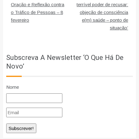
de
Oração e Reflexão contra
terrível poder de recusar:
o Tráfico de Pessoas – 8
objeção de consciência
artigos
fevereiro
e(m) saúde – ponto de
situação’
Subscreva A Newsletter ‘O Que Há De
Novo’
Nome