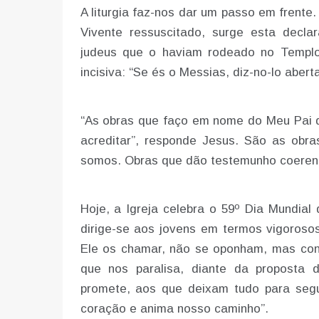
A liturgia faz-nos dar um passo em frent
Vivente ressuscitado, surge esta decl
judeus que o haviam rodeado no Templo
incisiva: “Se és o Messias, diz-no-lo abert
“As obras que faço em nome do Meu Pai 
acreditar”, responde Jesus. São as ob
somos. Obras que dão testemunho coerente 
Hoje, a Igreja celebra o 59º Dia Mundia
dirige-se aos jovens em termos vigoros
Ele os chamar, não se oponham, mas con
que nos paralisa, diante da proposta
promete, aos que deixam tudo para segu
coração e anima nosso caminho”.