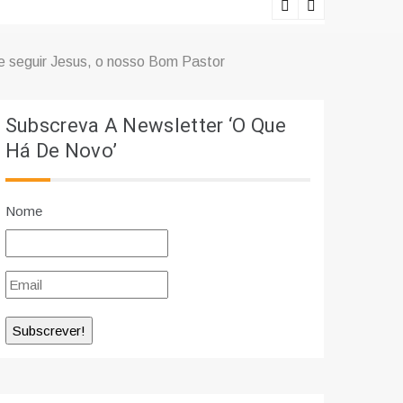
Ciência e r
e seguir Jesus, o nosso Bom Pastor
Subscreva A Newsletter ‘O Que
Há De Novo’
Nome