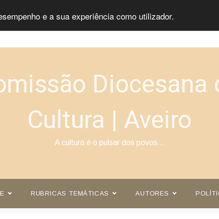
esempenho e a sua experiência como utilizador.
omissão Diocesana 
Cultura | Aveiro
A cultura é o pulsar dos povos…
E
RUBRICAS TEMÁTICAS
AUTORES
POLÍT