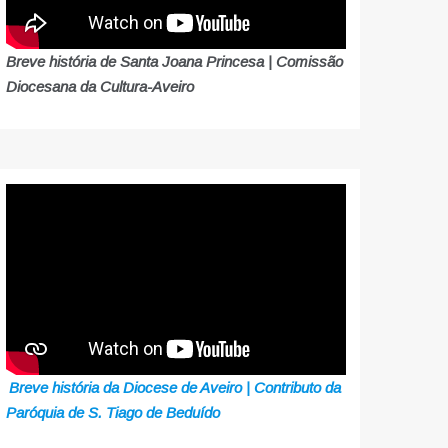
Breve história de Santa Joana Princesa | Comissão
Diocesana da Cultura-Aveiro
Breve história da Diocese de Aveiro | Contributo da
Paróquia de S. Tiago de Beduído