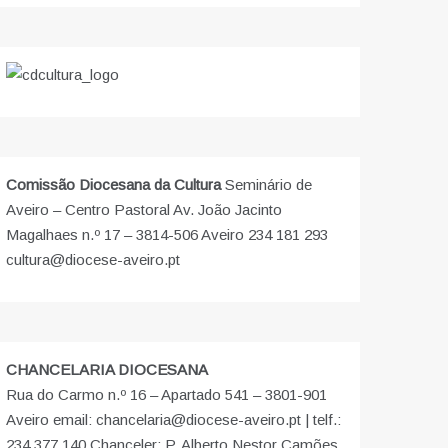
Comissão Diocesana da Cultura
Seminário de
Aveiro – Centro Pastoral Av. João Jacinto
Magalhaes n.º 17 – 3814-506 Aveiro 234 181 293
cultura@diocese-aveiro.pt
CHANCELARIA DIOCESANA
Rua do Carmo n.º 16 – Apartado 541 – 3801-901
Aveiro email: chancelaria@diocese-aveiro.pt | telf.:
234 377 140 Chanceler: P. Alberto Nestor Camões