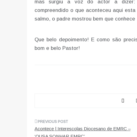
mas surgiu a voz do actor a dizer:
compreendido o que aconteceu aqui esta 
salmo, o padre mostrou bem que conhece 
Que belo depoimento! E como são prec
bom e belo Pastor!
Navegação
Acontece | Interescolas Diocesano de EMRC –
de
‘OUSA SONHAR EMRC’