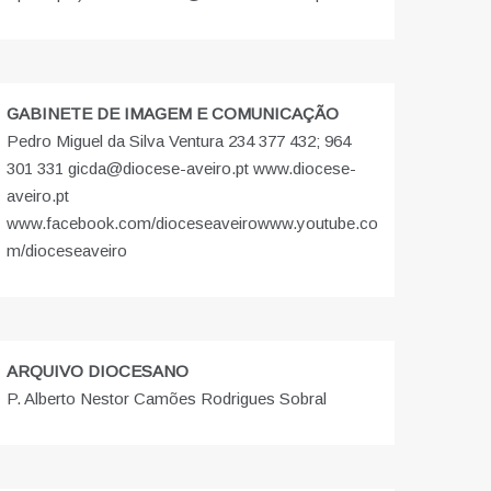
GABINETE DE IMAGEM E COMUNICAÇÃO
Pedro Miguel da Silva Ventura 234 377 432; 964
301 331 gicda@diocese-aveiro.pt www.diocese-
aveiro.pt
www.facebook.com/dioceseaveiro
www.youtube.co
m/dioceseaveiro
ARQUIVO DIOCESANO
P. Alberto Nestor Camões Rodrigues Sobral