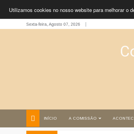
Utilizamos cookies no nosso website para melhorar o d
Skip
Sexta-feira, Agosto 07, 2026
to
content
C
INÍCIO
A COMISSÃO
ACONTEC