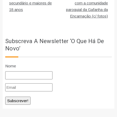
secundário e maiores de
com a comunidade
artigos
18 anos
paroquial da Gafanha da
Encarnação (c/ fotos)
Subscreva A Newsletter ‘O Que Há De
Novo’
Nome