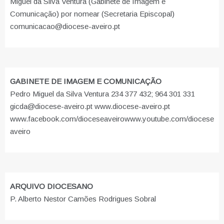
Miguel da Silva Ventura (Gabinete de Imagem e
Comunicação) por nomear (Secretaria Episcopal)
comunicacao@diocese-aveiro.pt
GABINETE DE IMAGEM E COMUNICAÇÃO
Pedro Miguel da Silva Ventura 234 377 432; 964 301 331
gicda@diocese-aveiro.pt www.diocese-aveiro.pt
www.facebook.com/dioceseaveiro
www.youtube.com/diocese
aveiro
ARQUIVO DIOCESANO
P. Alberto Nestor Camões Rodrigues Sobral